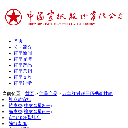
首页
公司简介
红星新闻
红星品牌
红星产品
红星营销
红星文旅
红星讲堂
当前位置：
首页
>
红星产品
>
万年红对联日历书画挂轴
礼盒款宣纸
特皮类(核皮含量80%)
净皮类(檀皮含量60%)
宣纸10张装礼盒
陈纸老纸