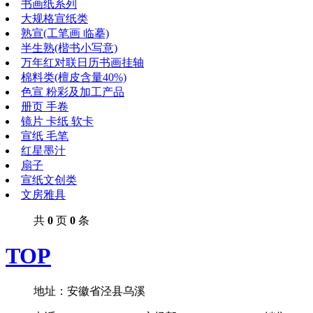
书画纸系列
大规格宣纸类
熟宣(工笔画 临摹)
半生熟(楷书小写意)
万年红对联日历书画挂轴
棉料类(檀皮含量40%)
色宣 粉彩及加工产品
册页 手卷
镜片 卡纸 软卡
宣纸 毛笔
红星墨汁
扇子
宣纸文创类
文房雅具
共
0
页
0
条
TOP
地址：安徽省泾县乌溪