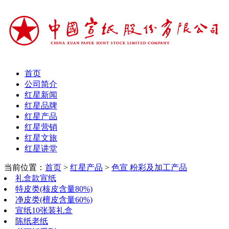
首页
公司简介
红星新闻
红星品牌
红星产品
红星营销
红星文旅
红星讲堂
当前位置：
首页
>
红星产品
>
色宣 粉彩及加工产品
礼盒款宣纸
特皮类(核皮含量80%)
净皮类(檀皮含量60%)
宣纸10张装礼盒
陈纸老纸