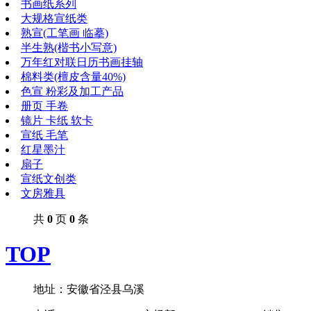
书画纸系列
大规格宣纸类
熟宣(工笔画 临摹)
半生熟(楷书小写意)
万年红对联日历书画挂轴
棉料类(檀皮含量40%)
色宣 粉彩及加工产品
册页 手卷
镜片 卡纸 软卡
宣纸 毛笔
红星墨汁
扇子
宣纸文创类
文房雅具
共
0
页
0
条
TOP
地址：安徽省泾县乌溪