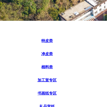
特皮类
净皮类
棉料类
加工宣专区
书画纸专区
礼品宣纸