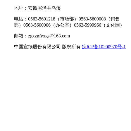
地址：安徽省泾县乌溪
电话：0563-5601218（市场部）0563-5600008（销售
部）0563-5600006（办公室）0563-5999966（文化园）
邮箱：zgxzgfyxgs@163.com
中国宣纸股份有限公司 版权所有
皖ICP备10200970号-1