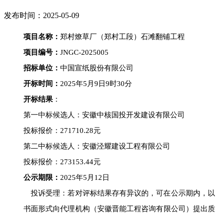
发布时间：2025-05-09
项目名称：
郑村燎草厂（郑村工段）石滩翻铺工程
项目编号：
JNGC-202500
5
招标单位：
中国宣纸股份有限公司
开标时间：
2025年5月9日9时
3
0分
开标结果
：
第一中标候选人：安徽中核国投开发建设有限公司
投标报价：
271710.28
元
第
二
中标候选人：安徽泾耀建设工程有限公司
投标报价：
273153.44
元
公示期限：
202
5
年
5
月
12
日
投诉受理：若对评标结果存有异议的，可在公示期内，以
书面形式向代理机构（安徽晋能工程咨询有限公司）提出质