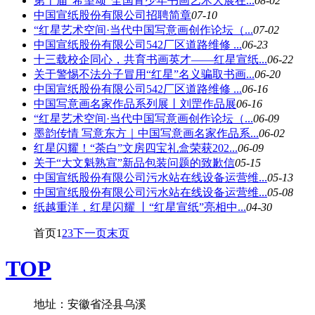
第十届“希望颂”全国青少年书画艺术大展在...
08-02
中国宣纸股份有限公司招聘简章
07-10
“红星艺术空间·当代中国写意画创作论坛（...
07-02
中国宣纸股份有限公司542厂区道路维修 ...
06-23
十三载校企同心，共育书画英才——红星宣纸...
06-22
关于警惕不法分子冒用“红星”名义骗取书画...
06-20
中国宣纸股份有限公司542厂区道路维修 ...
06-16
中国写意画名家作品系列展丨刘罡作品展
06-16
“红星艺术空间·当代中国写意画创作论坛（...
06-09
墨韵传情 写意东方｜中国写意画名家作品系...
06-02
红星闪耀！“荼白”文房四宝礼盒荣获202...
06-09
关于“大文魁熟宣”新品包装问题的致歉信
05-15
中国宣纸股份有限公司污水站在线设备运营维...
05-13
中国宣纸股份有限公司污水站在线设备运营维...
05-08
纸越重洋，红星闪耀 丨“红星宣纸”亮相中...
04-30
首页
1
2
3
下一页
末页
TOP
地址：安徽省泾县乌溪