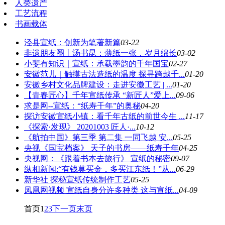
人类遗产
工艺流程
书画载体
泾县宣纸：创新为笔著新篇
03-22
非遗朋友圈丨汤书昆：薄纸一张，岁月绵长
03-02
小斐有知识｜宣纸：承载墨韵的千年国宝
02-27
安徽范儿｜触摸古法造纸的温度 探寻跨越千...
01-20
安徽乡村文化品牌建设：走进安徽工艺 | ...
01-20
【青春匠心】千年宣纸传承 “新匠人”爱上...
09-06
求是网--宣纸：“纸寿千年”的奥秘
04-20
探访安徽宣纸小镇：看千年古纸的前世今生 ...
11-17
《探索·发现》 20201003 匠人·...
10-12
《航拍中国》第三季 第二集 一同飞越 安...
05-25
央视《国宝档案》 天子的书房——纸寿千年
04-25
央视网：《跟着书本去旅行》 宣纸的秘密
09-07
纵相新闻:“有钱莫买金，多买江东纸！”从...
06-29
新华社 探秘宣纸传统制作工艺
05-25
凤凰网视频 宣纸自身分许多种类 这与宣纸...
04-09
首页
1
2
3
下一页
末页