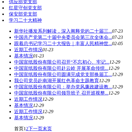
供应部党支部
红星守创党支部
保安部党支部
学习二十大精神
新华社播发系列解读，深入阐释党的二十届三...
07-23
中国共产党第二十届中央委员会第三次全体会...
07-23
跟着总书记学习二十大报告｜丰富人民精神世...
02-05
近期工作情况
01-23
基本情况
01-23
中国宣纸股份有限公司召开“不忘初心、牢记...
12-29
中国宣纸股份有限公司赴云岭 开展革命传统...
12-29
中国宣纸股份有限公司圆满完成党支部换届工...
12-29
我公司党员赴南湖开展红色革命主题教育
12-29
中国宣纸股份有限公司：举办党风廉政建设教...
12-29
中国宣纸股份有限公司领导班子 召开巡视整...
12-29
近期工作情况
12-29
基本情况
12-29
近期工作情况
12-29
基本情况
12-29
首页
1
2
下一页
末页