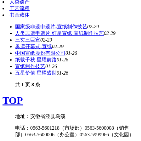
人类遗产
工艺流程
书画载体
国家级非遗申遗片-宣纸制作技艺
02-29
人类非遗申遗片-红星宣纸-宣纸制作技艺
02-29
三丈三巨宣
02-29
奥运开幕式-宣纸
02-29
中国宣纸股份有限公司
01-26
纸载千秋 星耀前路
01-26
宣纸制作技艺
01-26
五星价值 星耀盛世
01-26
共
1
页
8
条
TOP
地址：安徽省泾县乌溪
电话：0563-5601218（市场部）0563-5600008（销售
部）0563-5600006（办公室）0563-5999966（文化园）