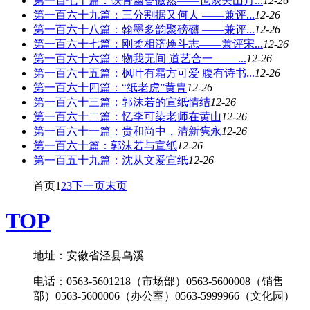
第一百七十篇：铁骨幽香傲然——也谈关山月...
12-26
第一百六十九篇：三分割据又何人 ——兼评...
12-26
第一百六十八篇：翰墨多韵聚磅礴 ——兼评...
12-26
第一百六十七篇：刚柔相济焕斗志——兼评宋...
12-26
第一百六十六篇：物我无间 道艺合一 ——...
12-26
第一百六十五篇：枫叶有霜方可爱 腹有诗书...
12-26
第一百六十四篇：“纸老虎”黄胄
12-26
第一百六十三篇：郭沫若的宣纸情结
12-26
第一百六十二篇：忆李可染老师在黄山
12-26
第一百六十一篇：贵和尚中，清新隽永
12-26
第一百六十篇：郭沫若与宣纸
12-26
第一百五十九篇：沈从文爱宣纸
12-26
首页
1
2
3
下一页
末页
TOP
地址：安徽省泾县乌溪
电话：0563-5601218（市场部）0563-5600008（销售
部）0563-5600006（办公室）0563-5999966（文化园）