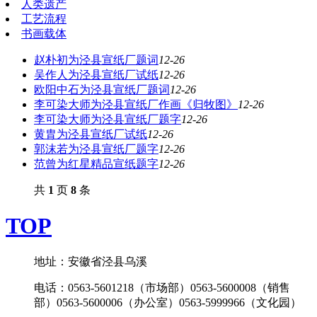
人类遗产
工艺流程
书画载体
赵朴初为泾县宣纸厂题词
12-26
吴作人为泾县宣纸厂试纸
12-26
欧阳中石为泾县宣纸厂题词
12-26
李可染大师为泾县宣纸厂作画《归牧图》
12-26
李可染大师为泾县宣纸厂题字
12-26
黄胄为泾县宣纸厂试纸
12-26
郭沫若为泾县宣纸厂题字
12-26
范曾为红星精品宣纸题字
12-26
共
1
页
8
条
TOP
地址：安徽省泾县乌溪
电话：0563-5601218（市场部）0563-5600008（销售
部）0563-5600006（办公室）0563-5999966（文化园）