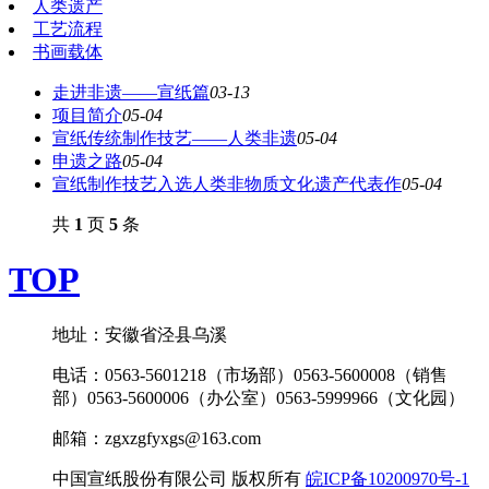
人类遗产
工艺流程
书画载体
走进非遗——宣纸篇
03-13
项目简介
05-04
宣纸传统制作技艺——人类非遗
05-04
申遗之路
05-04
宣纸制作技艺入选人类非物质文化遗产代表作
05-04
共
1
页
5
条
TOP
地址：安徽省泾县乌溪
电话：0563-5601218（市场部）0563-5600008（销售
部）0563-5600006（办公室）0563-5999966（文化园）
邮箱：zgxzgfyxgs@163.com
中国宣纸股份有限公司 版权所有
皖ICP备10200970号-1