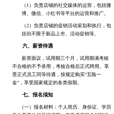
（
1）
负责店铺的社交媒体的运营，包括微
博、微信、小红书等平台的运营和推广
。
（
2）
负责店铺的促销活动策划和执行，包
括但不限于新品上市、活动
促销等。
六
、
薪资
待
遇
薪资面议，
试用期三个月，
试用期满考核
不合格的不予录用，考核合格后正式聘用。
享
受正式员工同等待遇，
按规定购买
“五险一
金”，享受
国家规定
的
各类假期。
七、
报名须知
（一）
报名材料：
个人简历、
身份证
、
学历