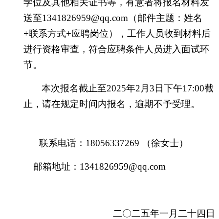
学位
及其他
相关证书
等，
有意者将报名材料
发
送
至
1341826959@qq.com
（
邮件主题：姓名
+联系方式
+应聘岗位）
，工作人员收到材料
后
进行资格审查
，符合应聘条件人员进入面试环
节
。
本次报名截止至
20
25
年
2
月
3
日
下午
17:00
截
止，请在规定时间内报名，逾期不予受理。
联系
电话
：
1
8056337269
（
徐女士
）
邮箱地址：
1341826959@qq.com
二
〇二五
年
一
月
二十四
日