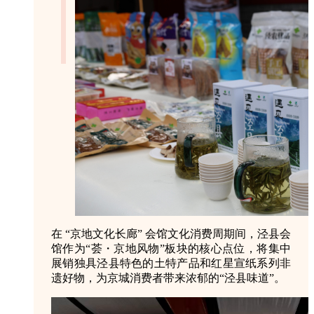
在 “京地文化长廊” 会馆文化消费周期间，泾县会
馆作为“荟・京地风物”板块的核心点位，将集中
展销独具泾县特色的土特产品和红星宣纸系列非
遗好物，为京城消费者带来浓郁的“泾县味道”。