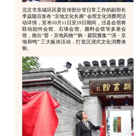
北京市东城区区委宣传部分管日常工作的副部长
李焱随后发布 “京地文化长廊” 会馆文化消费周活
动详情，宣布10月11日至19日期间，泾县会馆将
联动韶州会馆、石埭会馆、颜料会馆等多座会
馆，推出“荟・京地风物”“购・庭院雅集”“演・京
地和鸣” 三大板块活动，打造沉浸式文化消费体
验。