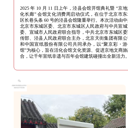
2025 年 10 月 11 日上午，泾县会馆开馆典礼暨 “京
化长廊” 会馆文化消费周启动仪式，在位于北京市东
区长巷头条 60 号的泾县会馆隆重举行。本次活动由中
北京市东城区委、北京市东城区人民政府与中共宣城
委、宣城市人民政府联合指导，中共北京市东城区委
传部、泾县人民政府联合主办，北京天街集团有限公
和中国宣纸股份有限公司共同承办，以“聚京彩・游
馆”为核心，旨在活化会馆文化资源、促进京地文商旅
合，让千年宣纸非遗与百年会馆建筑碰撞出全新活力