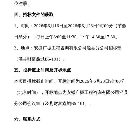
位注册。
四、招标文件的获取
1、时间：202
6
年
6
月
16
日至
202
6
年
6
月
23
日
9
时
00分
（节假
日除外）
，每日上午
8:00至11:30，下午14:30至1
7
:30。
2、地点：
安徽广振工程咨询有限公司泾县分公司
招标部
（泾县财富鑫城
B5-101）。
五、投标截止时间及开标地点
本项目投标截止时间、开标时间为
2026年6月23日9时00分
（北京时间），开标地点为
安徽广振工程咨询有限公司泾县
分公司
会议室
（泾县财富鑫城
B5-101）。
六、联系方式