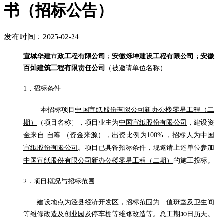
书（招标公告）
发布时间：2025-02-24
宣城华建市政工程
有限公司
；
安徽烁坤建设工程有限公司
；
安徽
百灿建筑工程有限责任公司
（被邀请单位名称）
:
1．招标条件
本招标项目
中国宣纸股份有限公司新办公楼零星工程（二
期）
（项目名称），项目业主为
中国宣纸股份有限公司
，建设资
金来自
自筹
（资金来源），出资比例为
100%
，招标人为
中国
宣纸股份有限公司
。项目已具备招标条件，现邀请上述单位参加
中国宣纸股份有限公司新办公楼零星工程（二期）
的施工投标。
2．项目概况与招标范围
建设地点为泾县
经济开发区
，
招标范围为：
值班室及卫生间
等维修改造及创业园及停车棚等维修改造等。
总工期
日历天
。
30