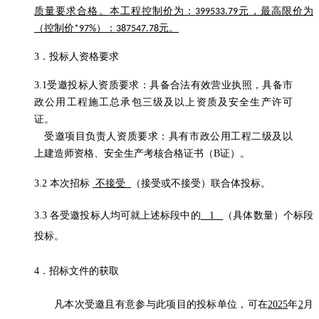
质量要求合格
。
本工程控制价为：
元，最高限价为
399533.79
（控制价
）：
元。
*97%
387547.78
3．
投标人资格要求
3.1受邀投标人资质要求
：
具备
合法有效营业执照
，
具备市
政公用工程施工总承包三级及以上资质及安全生产许可
证
。
受邀项目负责人资质要求
：
具有
市政公用工程
二级及以
上建造师资格、
安全生产考核合格证书（
B
证）。
3.2
本次招标
不接受
（接受或不接受）联合体投标。
3.3
各受邀投标人均可就上述标段中的
1
（具体数量）个标段
投标。
4．招标文件的获取
凡本次受邀且有意参与此项目的投标
单位
，可在
2025
年
2
月