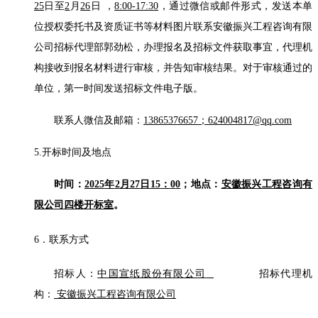
25
日至
2
月
26
日
，
8:00-17:
3
0
，
通过
微信或邮件形式
，
发送本单
位授权委托书及资质证书等材料图片
联系安徽振兴工程咨询有限
公司招标代理部郭劲松，办理
报名及招标
文件
获取
事宜
，
代理机
构接收到报名材料进行审核，并告知审核结果。对于审核通过的
单位
，
第一时间发送招标文件电子版。
联系人
微信
及邮箱：
1
3865376657
；
624004817@qq.com
5.开标时间及地点
时间
：
2025
年
2
月
27
日
15
：
0
0
；地点：
安徽振兴工程咨询有
限公司四楼开标室
。
6．联系方式
招标人：
中国宣纸股份有限公司
招标代理机
构：
安徽振兴工程咨询有限公司