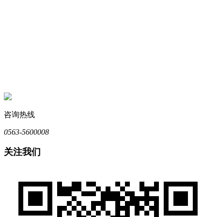
咨询热线
0563-5600008
关注我们