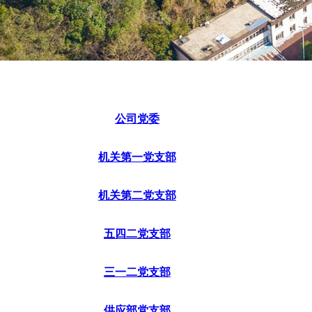
公司党委
机关第一党支部
机关第二党支部
五四二党支部
三一二党支部
供应部党支部