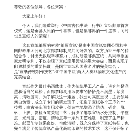
尊敬的各位领导，各位来宾：
大家上午好！
今天，我们隆重举行《中国古代书法—行书》宣纸邮票首发
仪式，这是全县人民的一件喜事，也是集邮界的一件盛事，同时
也是宣纸人的荣耀！
这套宣纸邮票的材质“邮票宣纸”是由中国宣纸集团公司和中
国邮政集团公司北京邮票印制局共同研发的。双方历经三年的精
诚合作，付出无数艰辛和努力，成功研发邮票宣纸，共同申报国
家发明专利，不仅实现了宣纸应用领域的重大突破，而且实现了
邮票材质的重要拓展，是国宝宣纸和国家名片的完美结合，
是“宣纸传统制作技艺”和“中国书法”两大人类非物质文化遗产的
完美结合。
宣纸作为最佳书画载体，作为传统手工艺产品，讲究的是润
墨和适当的疏松，而邮票印刷用纸要求的恰恰是不润墨，紧度
高，清晰度高。为了解决这一难题，我公司高度重视，主要领导
亲自负责，成立了专门的研发班子，汇集了宣纸各个工序的***
技师，由古法车间专职攻关，创造性地增添了防伪、砑光、脱
矾、上胶、复检五道关键工艺，解决了邮票宣纸水分控制、平整
度、光滑度、密度、清晰度等一系列工艺难题，制定了生产标
准。邮票印制效果良好、帘纹清晰，既充分保持了宣纸特征，也
完全满足了传统宣纸产品化高端印刷的技术要求，这不仅开拓了