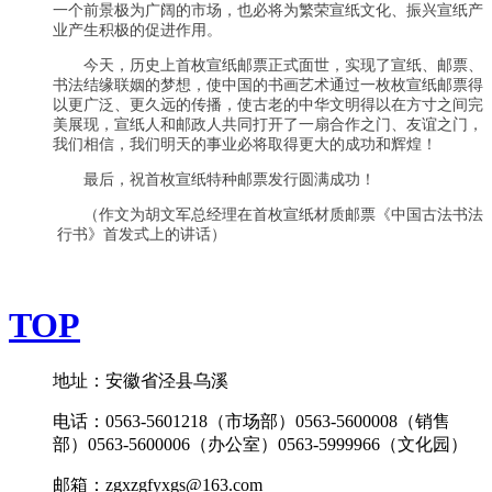
一个前景极为广阔的市场，也必将为繁荣宣纸文化、振兴宣纸产
业产生积极的促进作用。
今天，历史上首枚宣纸邮票正式面世，实现了宣纸、邮票、
书法结缘联姻的梦想，使中国的书画艺术通过一枚枚宣纸邮票得
以更广泛、更久远的传播，使古老的中华文明得以在方寸之间完
美展现，宣纸人和邮政人共同打开了一扇合作之门、友谊之门，
我们相信，我们明天的事业必将取得更大的成功和辉煌！
最后，祝首枚宣纸特种邮票发行圆满成功！
（作文为胡文军总经理在首枚宣纸材质邮票《中国古法书法
行书》首发式上的讲话）
TOP
地址：安徽省泾县乌溪
电话：0563-5601218（市场部）0563-5600008（销售
部）0563-5600006（办公室）0563-5999966（文化园）
邮箱：zgxzgfyxgs@163.com