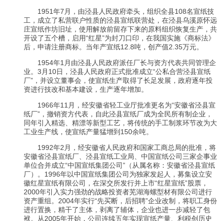
1951年7月，由泾县人民政府牵头，组织全县108名宣纸技
工，成立了私营联户性质的泾县宣纸联营处，在泾县乌溪原怀远
庄宣纸作坊旧址，使用解放前留存下来的原料组织恢复生产，共
开设了五个槽，启用“红星”为封刀口印，在我国实施《商标法》
后，申请注册商标。当年产宣纸12.8吨，创产值2.35万元。
1954年1月由泾县人民政府派任厂长与资方代表共同管理企
业。3月10日，泾县人民政府正式批准成立“公私合营泾县宣纸
厂”，并设立董事会，使宣纸生产取得了长足发展，政府逐年投
资进行技改和基本建设，生产逐年增加。
1966年11月，经安徽省轻工业厅批准更名为“安徽省泾县宣
纸厂”，撤销资方代表，自此泾县宣纸厂成为全民所有制企业，
同年引入精选、精漂等新型工艺，将传统的手工制浆环节改为大
工业生产线，使宣纸产量猛增到150余吨。
1992年2月，经安徽省人民政府和国家工商总局的批准，将
安徽省泾县宣纸厂、泾县宣纸工业局、中国宣纸公司三家企事业
单位合并成立“中国宣纸集团公司”（从属名称：安徽省泾县宣纸
厂）。1996年以中国宣纸集团公司为独家发起人，募集设立安
徽红星宣纸有限公司，在深交所发行并上市“红星宣纸”股票，
2000年引入实力强劲的战略投资者芜湖海螺型材有限公司进行
资产重组。2004年实行“先买断，后招聘”企业改制，将职工身份
进行置换，精干了主体，剥离了辅体，企业也进一步减轻了包
袱。从2005年开始，公司连续五年实现宣纸产量、利税创历史